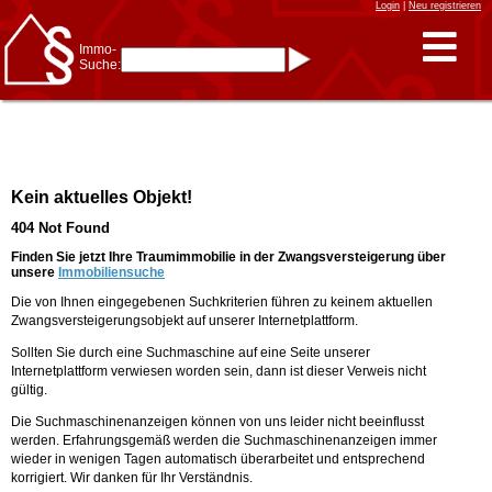
Login
|
Neu registrieren
Immo-
Suche:
Immo-Schnellsuche nach:
- KFZ-Kennzeichen
* Postleitzahl (1- bis 5-stellig)
* Ortsname
- Aktenzeichen
- UNIKA-ID
* Suche verfeinern durch
Kein aktuelles Objekt!
Kombinieren
z.B.:
15 Frankfurt
für
404 Not Found
Frankfurt/Oder
und
6 Frankfurt
für Frankfurt
am Main
Finden Sie jetzt Ihre Traumimmobilie in der Zwangsversteigerung über
unsere
Immobiliensuche
Immobiliensuche
Die von Ihnen eingegebenen Suchkriterien führen zu keinem aktuellen
nach Kreis
Zwangsversteigerungsobjekt auf unserer Internetplattform.
nach Amtsgericht
Sollten Sie durch eine Suchmaschine auf eine Seite unserer
Internetplattform verwiesen worden sein, dann ist dieser Verweis nicht
gültig.
Die Suchmaschinenanzeigen können von uns leider nicht beeinflusst
werden. Erfahrungsgemäß werden die Suchmaschinenanzeigen immer
wieder in wenigen Tagen automatisch überarbeitet und entsprechend
korrigiert. Wir danken für Ihr Verständnis.