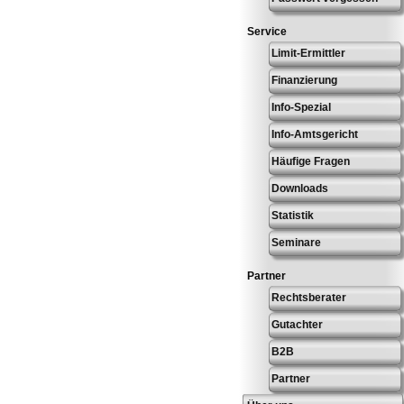
Service
Limit-Ermittler
Finanzierung
Info-Spezial
Info-Amtsgericht
Häufige Fragen
Downloads
Statistik
Seminare
Partner
Rechtsberater
Gutachter
B2B
Partner