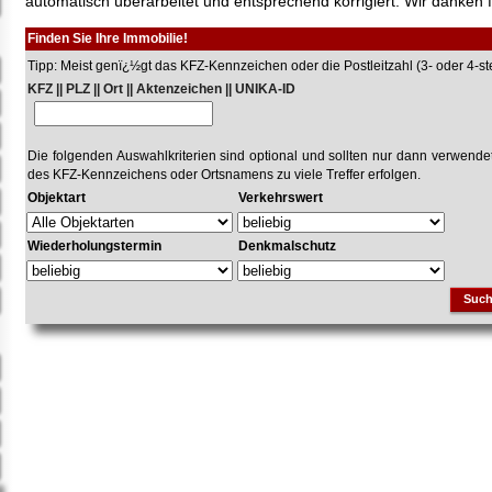
automatisch überarbeitet und entsprechend korrigiert. Wir danken f
Finden Sie Ihre Immobilie!
Tipp: Meist genï¿½gt das KFZ-Kennzeichen oder die Postleitzahl (3- oder 4-stel
KFZ || PLZ || Ort || Aktenzeichen || UNIKA-ID
Die folgenden Auswahlkriterien sind optional und sollten nur dann verwend
des KFZ-Kennzeichens oder Ortsnamens zu viele Treffer erfolgen.
Objektart
Verkehrswert
Wiederholungstermin
Denkmalschutz
Suc