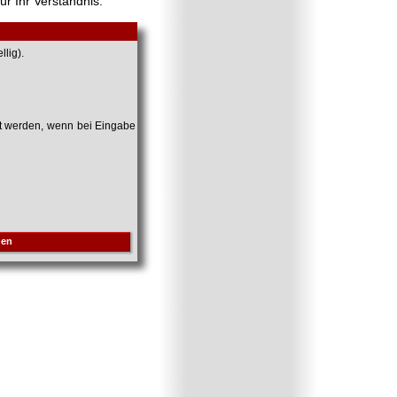
ür Ihr Verständnis.
lig).
et werden, wenn bei Eingabe
hen