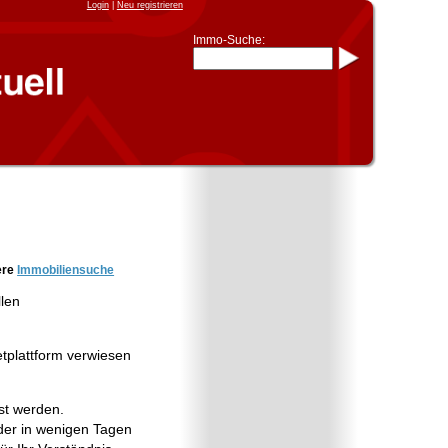
Login
|
Neu registrieren
Immo-Suche:
Immo-Schnellsuche nach:
- KFZ-Kennzeichen
* Postleitzahl (1- bis 5-stellig)
* Ortsname
- Aktenzeichen
- UNIKA-ID
* Suche verfeinern durch
Kombinieren
z.B.:
15 Frankfurt
für
Frankfurt/Oder
und
6 Frankfurt
für Frankfurt am
Main
Immobiliensuche
ere
Immobiliensuche
nach Kreis
llen
nach Amtsgericht
etplattform verwiesen
st werden.
er in wenigen Tagen