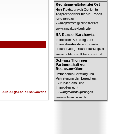
Rechtsanwaltskanzlei Ost
Rechtsanwaltskanzlei Ost
Herr Rechtsanwalt Ost ist Ihr
Ansprechpartner für alle Fragen
rund um das
Zwangsversteigerungsrechts
www.anwaltost-berlin.de
RA Kanzlei Barchewitz
RA Kanzlei Barchewitz
Immobilien, Beratung zum
Immobilien-Realkredit, Zweite
Lebenshälfte, Treuhändertätigkeit
www.rechtsanwalt-barchewitz.de
Schwarz Thomsen Partnerschaft
Schwarz Thomsen
von Rechtsanwälten
Partnerschaft von
Rechtsanwälten
umfassende Beratung und
Vertretung in den Bereichen:
- Grundstücks- und
Immobilienrecht
Alle Angaben ohne Gewähr.
- Zwangsversteigerungen
www.schwarz-rae.de