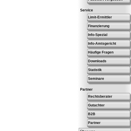
Service
Limit-Ermittler
Finanzierung
Info-Spezial
Info-Amtsgericht
Häufige Fragen
Downloads
Statistik
Seminare
Partner
Rechtsberater
Gutachter
B2B
Partner