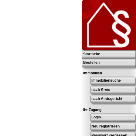
Startseite
Bestellen
Immobilien
Immobiliensuche
nach Kreis
nach Amtsgericht
Ihr Zugang
Login
Neu registrieren
Passwort vergessen