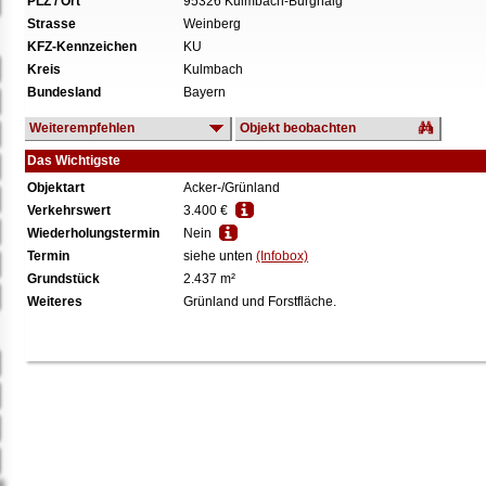
PLZ / Ort
95326 Kulmbach-Burghaig
Strasse
Weinberg
KFZ-Kennzeichen
KU
Kreis
Kulmbach
Bundesland
Bayern
Weiterempfehlen
Objekt beobachten
Das Wichtigste
Objektart
Acker-/Grünland
Verkehrswert
3.400 €
Wiederholungstermin
Nein
Termin
siehe unten
(Infobox)
Grundstück
2.437 m²
Weiteres
Grünland und Forstfläche.