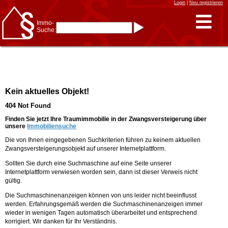
Login
|
Neu registrieren
Immo-
Suche:
Immo-Schnellsuche nach:
- KFZ-Kennzeichen
* Postleitzahl (1- bis 5-stellig)
* Ortsname
- Aktenzeichen
- UNIKA-ID
* Suche verfeinern durch
Kein aktuelles Objekt!
Kombinieren
z.B.:
15 Frankfurt
für
404 Not Found
Frankfurt/Oder
und
6 Frankfurt
für Frankfurt
am Main
Finden Sie jetzt Ihre Traumimmobilie in der Zwangsversteigerung über
unsere
Immobiliensuche
Immobiliensuche
Die von Ihnen eingegebenen Suchkriterien führen zu keinem aktuellen
nach Kreis
Zwangsversteigerungsobjekt auf unserer Internetplattform.
nach Amtsgericht
Sollten Sie durch eine Suchmaschine auf eine Seite unserer
Internetplattform verwiesen worden sein, dann ist dieser Verweis nicht
gültig.
Die Suchmaschinenanzeigen können von uns leider nicht beeinflusst
werden. Erfahrungsgemäß werden die Suchmaschinenanzeigen immer
wieder in wenigen Tagen automatisch überarbeitet und entsprechend
korrigiert. Wir danken für Ihr Verständnis.