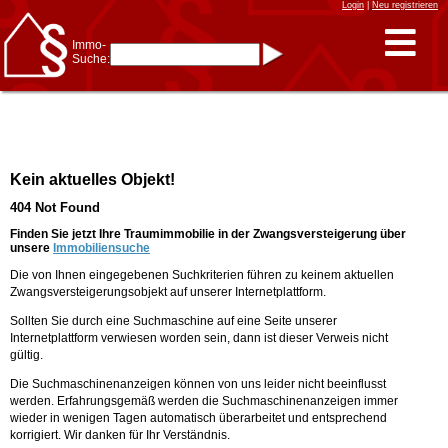
Login
|
Neu registrieren
Immo-
Suche:
Immo-Schnellsuche nach:
- KFZ-Kennzeichen
* Postleitzahl (1- bis 5-stellig)
* Ortsname
- Aktenzeichen
- UNIKA-ID
* Suche verfeinern durch
Kein aktuelles Objekt!
Kombinieren
z.B.:
15 Frankfurt
für
404 Not Found
Frankfurt/Oder
und
6 Frankfurt
für Frankfurt
am Main
Finden Sie jetzt Ihre Traumimmobilie in der Zwangsversteigerung über
unsere
Immobiliensuche
Immobiliensuche
Die von Ihnen eingegebenen Suchkriterien führen zu keinem aktuellen
nach Kreis
Zwangsversteigerungsobjekt auf unserer Internetplattform.
nach Amtsgericht
Sollten Sie durch eine Suchmaschine auf eine Seite unserer
Internetplattform verwiesen worden sein, dann ist dieser Verweis nicht
gültig.
Die Suchmaschinenanzeigen können von uns leider nicht beeinflusst
werden. Erfahrungsgemäß werden die Suchmaschinenanzeigen immer
wieder in wenigen Tagen automatisch überarbeitet und entsprechend
korrigiert. Wir danken für Ihr Verständnis.