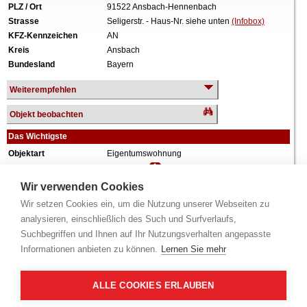
PLZ / Ort
91522 Ansbach-Hennenbach
Strasse
Seligerstr. - Haus-Nr. siehe unten
(Infobox)
KFZ-Kennzeichen
AN
Kreis
Ansbach
Bundesland
Bayern
Weiterempfehlen
Objekt beobachten
Das Wichtigste
Objektart
Eigentumswohnung
Verkehrswert
363.000 €
Wiederholungstermin
Nein
Wir verwenden Cookies
Termin
siehe unten
(Infobox)
Wir setzen Cookies ein, um die Nutzung unserer Webseiten zu
Baujahr
ca. 2000
analysieren, einschließlich des Such und Surfverlaufs,
Grundstück
673 m²
Suchbegriffen und Ihnen auf Ihr Nutzungsverhalten angepasste
Wohnfläche
106 m²
Informationen anbieten zu können.
Lernen Sie mehr
Zimmer
5 Zimmer
Weiteres
Anteil: 2/3 = 66,67%, Aufteilungsplan Nr. 2,
Garage, in einem Zweifamilienhaus, keine
ALLE COOKIES ERLAUBEN
Innenbesichtigung.