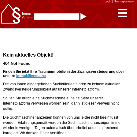
Login
|
Neu registrieren
Immo-
Suche:
Immo-Schnellsuche nach:
- KFZ-Kennzeichen
* Postleitzahl (1- bis 5-stellig)
* Ortsname
- Aktenzeichen
- UNIKA-ID
* Suche verfeinern durch
Kein aktuelles Objekt!
Kombinieren
z.B.:
15 Frankfurt
für
404 Not Found
Frankfurt/Oder
und
6 Frankfurt
für Frankfurt
am Main
Finden Sie jetzt Ihre Traumimmobilie in der Zwangsversteigerung über
unsere
Immobiliensuche
Immobiliensuche
Die von Ihnen eingegebenen Suchkriterien führen zu keinem aktuellen
nach Kreis
Zwangsversteigerungsobjekt auf unserer Internetplattform.
nach Amtsgericht
Sollten Sie durch eine Suchmaschine auf eine Seite unserer
Internetplattform verwiesen worden sein, dann ist dieser Verweis nicht
gültig.
Die Suchmaschinenanzeigen können von uns leider nicht beeinflusst
werden. Erfahrungsgemäß werden die Suchmaschinenanzeigen immer
wieder in wenigen Tagen automatisch überarbeitet und entsprechend
korrigiert. Wir danken für Ihr Verständnis.