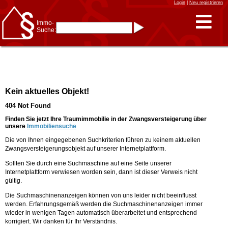
Login
|
Neu registrieren
Immo-
Suche:
Immo-Schnellsuche nach:
- KFZ-Kennzeichen
* Postleitzahl (1- bis 5-stellig)
* Ortsname
- Aktenzeichen
- UNIKA-ID
* Suche verfeinern durch
Kein aktuelles Objekt!
Kombinieren
z.B.:
15 Frankfurt
für
404 Not Found
Frankfurt/Oder
und
6 Frankfurt
für Frankfurt
am Main
Finden Sie jetzt Ihre Traumimmobilie in der Zwangsversteigerung über
unsere
Immobiliensuche
Immobiliensuche
Die von Ihnen eingegebenen Suchkriterien führen zu keinem aktuellen
nach Kreis
Zwangsversteigerungsobjekt auf unserer Internetplattform.
nach Amtsgericht
Sollten Sie durch eine Suchmaschine auf eine Seite unserer
Internetplattform verwiesen worden sein, dann ist dieser Verweis nicht
gültig.
Die Suchmaschinenanzeigen können von uns leider nicht beeinflusst
werden. Erfahrungsgemäß werden die Suchmaschinenanzeigen immer
wieder in wenigen Tagen automatisch überarbeitet und entsprechend
korrigiert. Wir danken für Ihr Verständnis.