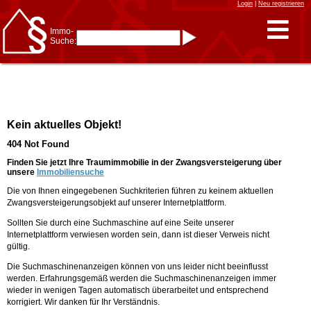
Login
|
Neu registrieren
Immo-
Suche:
Immo-Schnellsuche nach:
- KFZ-Kennzeichen
* Postleitzahl (1- bis 5-stellig)
* Ortsname
- Aktenzeichen
- UNIKA-ID
* Suche verfeinern durch
Kein aktuelles Objekt!
Kombinieren
z.B.:
15 Frankfurt
für
404 Not Found
Frankfurt/Oder
und
6 Frankfurt
für Frankfurt
am Main
Finden Sie jetzt Ihre Traumimmobilie in der Zwangsversteigerung über
unsere
Immobiliensuche
Immobiliensuche
Die von Ihnen eingegebenen Suchkriterien führen zu keinem aktuellen
nach Kreis
Zwangsversteigerungsobjekt auf unserer Internetplattform.
nach Amtsgericht
Sollten Sie durch eine Suchmaschine auf eine Seite unserer
Internetplattform verwiesen worden sein, dann ist dieser Verweis nicht
gültig.
Die Suchmaschinenanzeigen können von uns leider nicht beeinflusst
werden. Erfahrungsgemäß werden die Suchmaschinenanzeigen immer
wieder in wenigen Tagen automatisch überarbeitet und entsprechend
korrigiert. Wir danken für Ihr Verständnis.