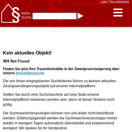
Login
|
Neu registrieren
Immo-
Suche:
Immo-Schnellsuche nach:
- KFZ-Kennzeichen
* Postleitzahl (1- bis 5-stellig)
* Ortsname
- Aktenzeichen
- UNIKA-ID
* Suche verfeinern durch
Kein aktuelles Objekt!
Kombinieren
z.B.:
15 Frankfurt
für
404 Not Found
Frankfurt/Oder
und
6 Frankfurt
für Frankfurt
am Main
Finden Sie jetzt Ihre Traumimmobilie in der Zwangsversteigerung über
unsere
Immobiliensuche
Immobiliensuche
Die von Ihnen eingegebenen Suchkriterien führen zu keinem aktuellen
nach Kreis
Zwangsversteigerungsobjekt auf unserer Internetplattform.
nach Amtsgericht
Sollten Sie durch eine Suchmaschine auf eine Seite unserer
Internetplattform verwiesen worden sein, dann ist dieser Verweis nicht
gültig.
Die Suchmaschinenanzeigen können von uns leider nicht beeinflusst
werden. Erfahrungsgemäß werden die Suchmaschinenanzeigen immer
wieder in wenigen Tagen automatisch überarbeitet und entsprechend
korrigiert. Wir danken für Ihr Verständnis.