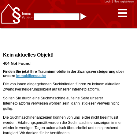
Login
|
Neu registrieren
Immo-
Suche:
Immo-Schnellsuche nach:
- KFZ-Kennzeichen
* Postleitzahl (1- bis 5-stellig)
* Ortsname
- Aktenzeichen
- UNIKA-ID
* Suche verfeinern durch
Kein aktuelles Objekt!
Kombinieren
z.B.:
15 Frankfurt
für
404 Not Found
Frankfurt/Oder
und
6 Frankfurt
für Frankfurt
am Main
Finden Sie jetzt Ihre Traumimmobilie in der Zwangsversteigerung über
unsere
Immobiliensuche
Immobiliensuche
Die von Ihnen eingegebenen Suchkriterien führen zu keinem aktuellen
nach Kreis
Zwangsversteigerungsobjekt auf unserer Internetplattform.
nach Amtsgericht
Sollten Sie durch eine Suchmaschine auf eine Seite unserer
Internetplattform verwiesen worden sein, dann ist dieser Verweis nicht
gültig.
Die Suchmaschinenanzeigen können von uns leider nicht beeinflusst
werden. Erfahrungsgemäß werden die Suchmaschinenanzeigen immer
wieder in wenigen Tagen automatisch überarbeitet und entsprechend
korrigiert. Wir danken für Ihr Verständnis.