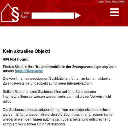
Login
|
Neu registrieren
Immo-
Suche:
Immo-Schnellsuche nach:
- KFZ-Kennzeichen
* Postleitzahl (1- bis 5-stellig)
* Ortsname
- Aktenzeichen
- UNIKA-ID
* Suche verfeinern durch
Kein aktuelles Objekt!
Kombinieren
z.B.:
15 Frankfurt
für
404 Not Found
Frankfurt/Oder
und
6 Frankfurt
für Frankfurt
am Main
Finden Sie jetzt Ihre Traumimmobilie in der Zwangsversteigerung über
unsere
Immobiliensuche
Immobiliensuche
Die von Ihnen eingegebenen Suchkriterien führen zu keinem aktuellen
nach Kreis
Zwangsversteigerungsobjekt auf unserer Internetplattform.
nach Amtsgericht
Sollten Sie durch eine Suchmaschine auf eine Seite unserer
Internetplattform verwiesen worden sein, dann ist dieser Verweis nicht
gültig.
Die Suchmaschinenanzeigen können von uns leider nicht beeinflusst
werden. Erfahrungsgemäß werden die Suchmaschinenanzeigen immer
wieder in wenigen Tagen automatisch überarbeitet und entsprechend
korrigiert. Wir danken für Ihr Verständnis.