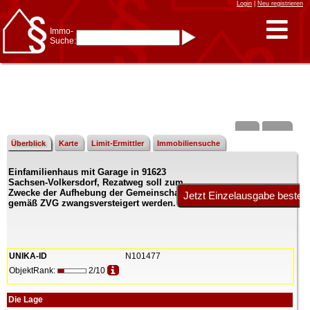
Login
|
Neu registrieren
Immo-
Suche:
Immo-Schnellsuche nach:
- KFZ-Kennzeichen
* Postleitzahl (1- bis 5-stellig)
* Ortsname
- Aktenzeichen
- UNIKA-ID
* Suche verfeinern durch
Kombinieren
z.B.:
15 Frankfurt
für
Frankfurt/Oder
Überblick
Karte
Limit-Ermittler
Immobiliensuche
und
6 Frankfurt
für Frankfurt
am Main
Einfamilienhaus mit Garage in 91623
Immobiliensuche
Sachsen-Volkersdorf, Rezatweg soll zum
nach Kreis
Zwecke der Aufhebung der Gemeinschaft
gemäß ZVG zwangsversteigert werden.
nach Amtsgericht
UNIKA-ID
N101477
ObjektRank:
2/10
Die Lage