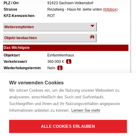
PLZ / Ort
91623 Sachsen-Volkersdorf
Strasse
Rezatweg - Haus-Nr. siehe unten
(Infobox)
KFZ-Kennzeichen
ROT
Weiterempfehlen
Objekt beobachten
Das Wichtigste
Objektart
Einfamilienhaus
Verkehrswert
360.000 €
Wiederholungstermin
Nein
Termin
siehe unten
(Infobox)
Baujahr
ca. 2010
Wir verwenden Cookies
Grundstück
767 m²
Wir setzen Cookies ein, um die Nutzung unserer Webseiten zu
Wohnfläche
155 m²
analysieren, einschließlich des Such und Surfverlaufs,
Weiteres
1 Geschoss, ausgebautes Dachgeschoss,
Suchbegriffen und Ihnen auf Ihr Nutzungsverhalten angepasste
Garage, freistehend, zum Zeitpunkt der
Informationen anbieten zu können.
Lernen Sie mehr
Wertermittlung eigengenutzt.
Alle Angaben ohne Gewähr.
ALLE COOKIES ERLAUBEN