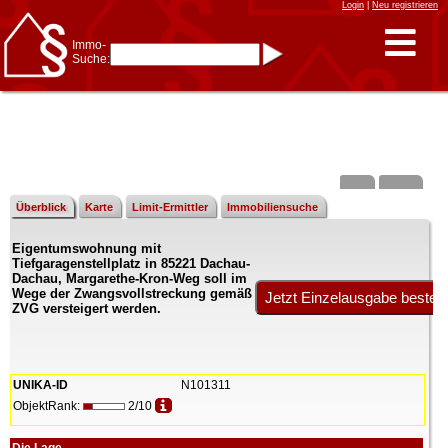
Login
|
Neu registrieren
Immo-
Suche:
Immo-Schnellsuche nach:
- KFZ-Kennzeichen
* Postleitzahl (1- bis 5-stellig)
* Ortsname
- Aktenzeichen
- UNIKA-ID
* Suche verfeinern durch
Kombinieren
z.B.:
15 Frankfurt
für
Frankfurt/Oder
Überblick
Karte
Limit-Ermittler
Immobiliensuche
und
6 Frankfurt
für Frankfurt
am Main
Eigentumswohnung mit
Immobiliensuche
Tiefgaragenstellplatz in 85221 Dachau-
nach Kreis
Dachau, Margarethe-Kron-Weg soll im
Wege der Zwangsvollstreckung gemäß
nach Amtsgericht
ZVG versteigert werden.
UNIKA-ID
N101311
ObjektRank:
2/10