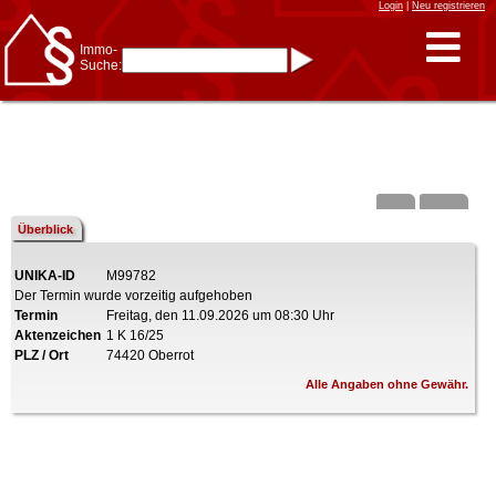
Login
|
Neu registrieren
Immo-
Suche:
Immo-Schnellsuche nach:
- KFZ-Kennzeichen
* Postleitzahl (1- bis 5-stellig)
* Ortsname
- Aktenzeichen
- UNIKA-ID
* Suche verfeinern durch
Kombinieren
z.B.:
15 Frankfurt
für
Frankfurt/Oder
Überblick
und
6 Frankfurt
für Frankfurt
am Main
UNIKA-ID
M99782
Immobiliensuche
Der Termin wurde vorzeitig aufgehoben
nach Kreis
Termin
Freitag, den 11.09.2026 um 08:30 Uhr
nach Amtsgericht
Aktenzeichen
1 K 16/25
PLZ / Ort
74420 Oberrot
Alle Angaben ohne Gewähr.