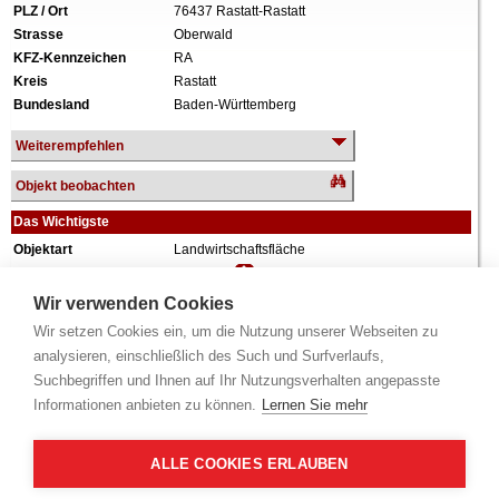
PLZ / Ort
76437 Rastatt-Rastatt
Strasse
Oberwald
KFZ-Kennzeichen
RA
Kreis
Rastatt
Bundesland
Baden-Württemberg
Weiterempfehlen
Objekt beobachten
Das Wichtigste
Objektart
Landwirtschaftsfläche
Verkehrswert
13.200 €
Wiederholungstermin
Nein
Wir verwenden Cookies
Termin
siehe unten
(Infobox)
Wir setzen Cookies ein, um die Nutzung unserer Webseiten zu
Grundstück
6.016 m²
analysieren, einschließlich des Such und Surfverlaufs,
Weiteres
.
Suchbegriffen und Ihnen auf Ihr Nutzungsverhalten angepasste
Alle Angaben ohne Gewähr.
Informationen anbieten zu können.
Lernen Sie mehr
ALLE COOKIES ERLAUBEN