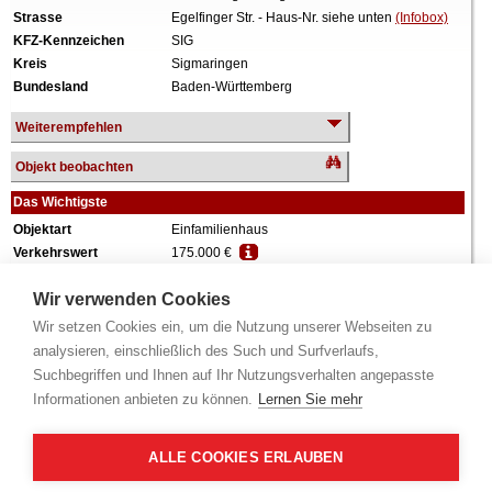
Strasse
Egelfinger Str. - Haus-Nr. siehe unten
(Infobox)
KFZ-Kennzeichen
SIG
Kreis
Sigmaringen
Bundesland
Baden-Württemberg
Weiterempfehlen
Objekt beobachten
Das Wichtigste
Objektart
Einfamilienhaus
Verkehrswert
175.000 €
Wiederholungstermin
Nein
Wir verwenden Cookies
Termin
siehe unten
(Infobox)
Baujahr
ca. 1978
Wir setzen Cookies ein, um die Nutzung unserer Webseiten zu
Grundstück
593 m²
analysieren, einschließlich des Such und Surfverlaufs,
Wohnfläche
113 m²
Suchbegriffen und Ihnen auf Ihr Nutzungsverhalten angepasste
Weiteres
1 Geschoss, vollunterkellert,
Informationen anbieten zu können.
Lernen Sie mehr
renovierungsbedürftig, zum Zeitpunkt der
Wertermittlung eigengenutzt.
ALLE COOKIES ERLAUBEN
Alle Angaben ohne Gewähr.