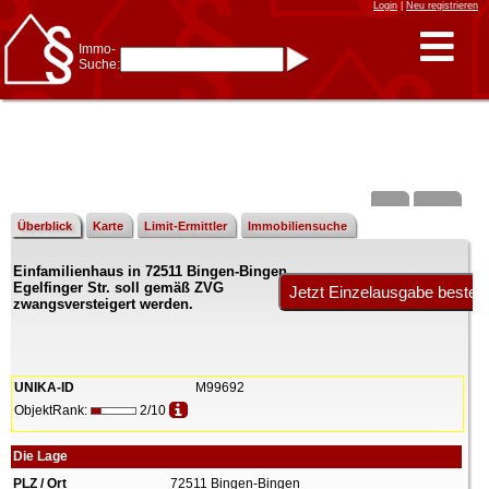
Login
|
Neu registrieren
Immo-
Suche:
Immo-Schnellsuche nach:
- KFZ-Kennzeichen
* Postleitzahl (1- bis 5-stellig)
* Ortsname
- Aktenzeichen
- UNIKA-ID
* Suche verfeinern durch
Kombinieren
z.B.:
15 Frankfurt
für
Frankfurt/Oder
Überblick
Karte
Limit-Ermittler
Immobiliensuche
und
6 Frankfurt
für Frankfurt
am Main
Einfamilienhaus in 72511 Bingen-Bingen,
Immobiliensuche
Egelfinger Str. soll gemäß ZVG
nach Kreis
zwangsversteigert werden.
nach Amtsgericht
UNIKA-ID
M99692
ObjektRank:
2/10
Die Lage
PLZ / Ort
72511 Bingen-Bingen