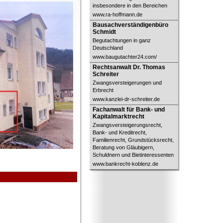
insbesondere in den Bereichen
www.ra-hoffmann.de
Bausachverständigenbüro Schmidt
Bausachverständigenbüro
Schmidt
Begutachtungen in ganz
Deutschland
www.baugutachter24.com/
Rechtsanwalt Dr. Thomas Schreiter
Rechtsanwalt Dr. Thomas
Schreiter
Zwangsversteigerungen und
Erbrecht
www.kanzlei-dr-schreiter.de
Fachanwalt für Bank- und
Fachanwalt für Bank- und
Kapitalmarktrecht
Kapitalmarktrecht
Zwangsversteigerungsrecht,
Bank- und Kreditrecht,
Familienrecht, Grundstücksrecht,
Beratung von Gläubigern,
Schuldnern und Bietinteressenten
www.bankrecht-koblenz.de