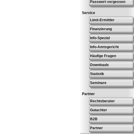
Passwort vergessen
Service
Limit-Ermittler
Finanzierung
Info-Spezial
Info-Amtsgericht
Häufige Fragen
Downloads
Statistik
Seminare
Partner
Rechtsberater
Gutachter
B2B
Partner