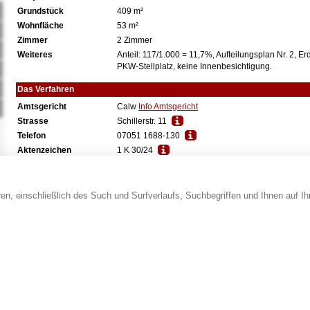
Grundstück
409 m²
Wohnfläche
53 m²
Zimmer
2 Zimmer
Weiteres
Anteil: 117/1.000 = 11,7%, Aufteilungsplan Nr. 2, Erd
PKW-Stellplatz, keine Innenbesichtigung.
Das Verfahren
Amtsgericht
Calw
Info Amtsgericht
Strasse
Schillerstr. 11
Telefon
07051 1688-130
Aktenzeichen
1 K 30/24
Grundbuch
Calmbach, Blatt 20607
Versteigerungsart
Zwangsversteigerung
Termin
Dienstag, den 11.08.2026 um 14:00 Uhr
en, einschließlich des Such und Surfverlaufs, Suchbegriffen und Ihnen auf I
Saal
100