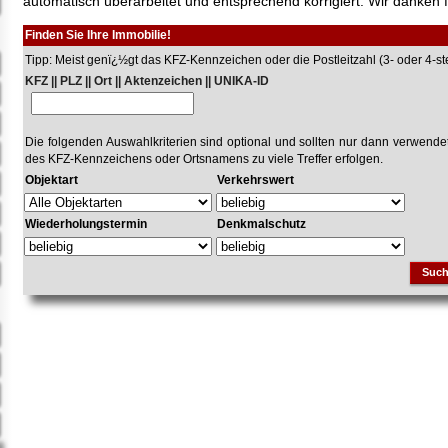
automatisch überarbeitet und entsprechend korrigiert. Wir danken f
Finden Sie Ihre Immobilie!
Tipp: Meist genï¿½gt das KFZ-Kennzeichen oder die Postleitzahl (3- oder 4-stel
KFZ || PLZ || Ort || Aktenzeichen || UNIKA-ID
Die folgenden Auswahlkriterien sind optional und sollten nur dann verwend
des KFZ-Kennzeichens oder Ortsnamens zu viele Treffer erfolgen.
Objektart
Verkehrswert
Wiederholungstermin
Denkmalschutz
Suc