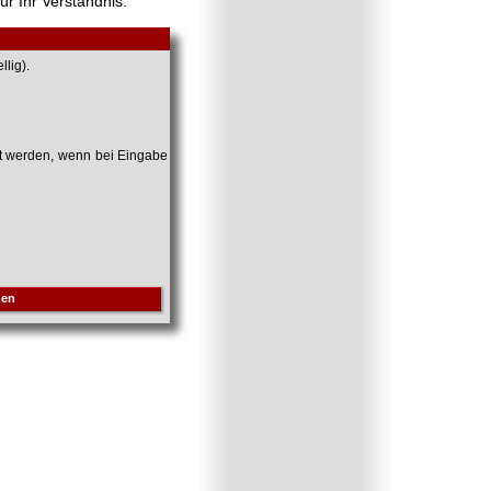
ür Ihr Verständnis.
lig).
et werden, wenn bei Eingabe
hen