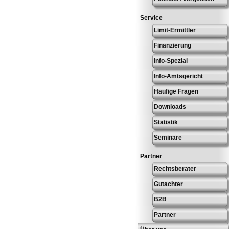
Service
Limit-Ermittler
Finanzierung
Info-Spezial
Info-Amtsgericht
Häufige Fragen
Downloads
Statistik
Seminare
Partner
Rechtsberater
Gutachter
B2B
Partner