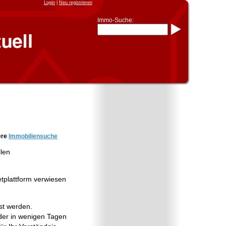
Login
|
Neu registrieren
Immo-Suche:
Immo-Schnellsuche nach:
- KFZ-Kennzeichen
* Postleitzahl (1- bis 5-stellig)
* Ortsname
- Aktenzeichen
- UNIKA-ID
* Suche verfeinern durch
Kombinieren
z.B.:
15 Frankfurt
für
Frankfurt/Oder
und
6 Frankfurt
für Frankfurt am
Main
Immobiliensuche
ere
Immobiliensuche
nach Kreis
llen
nach Amtsgericht
etplattform verwiesen
st werden.
er in wenigen Tagen