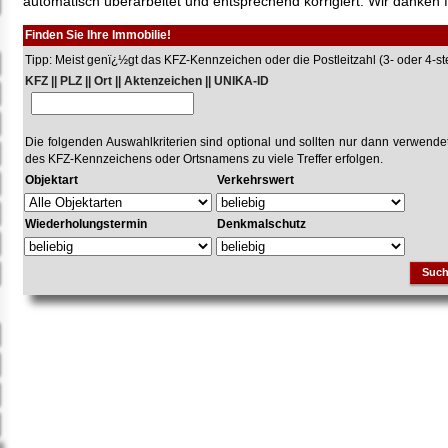
automatisch überarbeitet und entsprechend korrigiert. Wir danken f
Finden Sie Ihre Immobilie!
Tipp: Meist genï¿½gt das KFZ-Kennzeichen oder die Postleitzahl (3- oder 4-stel
KFZ || PLZ || Ort || Aktenzeichen || UNIKA-ID
Die folgenden Auswahlkriterien sind optional und sollten nur dann verwend
des KFZ-Kennzeichens oder Ortsnamens zu viele Treffer erfolgen.
Objektart
Verkehrswert
Wiederholungstermin
Denkmalschutz
Suc