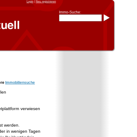
Login
|
Neu registrieren
Immo-Suche:
Immo-Schnellsuche nach:
- KFZ-Kennzeichen
* Postleitzahl (1- bis 5-stellig)
* Ortsname
- Aktenzeichen
- UNIKA-ID
* Suche verfeinern durch
Kombinieren
z.B.:
15 Frankfurt
für
Frankfurt/Oder
und
6 Frankfurt
für Frankfurt am
Main
Immobiliensuche
ere
Immobiliensuche
nach Kreis
llen
nach Amtsgericht
etplattform verwiesen
st werden.
er in wenigen Tagen