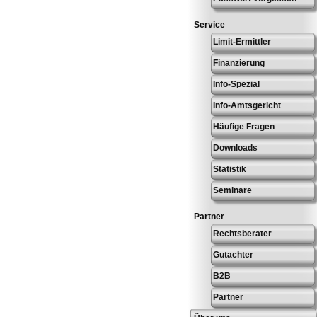
Service
Limit-Ermittler
Finanzierung
Info-Spezial
Info-Amtsgericht
Häufige Fragen
Downloads
Statistik
Seminare
Partner
Rechtsberater
Gutachter
B2B
Partner