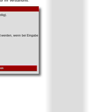
ür Ihr Verständnis.
lig).
et werden, wenn bei Eingabe
hen