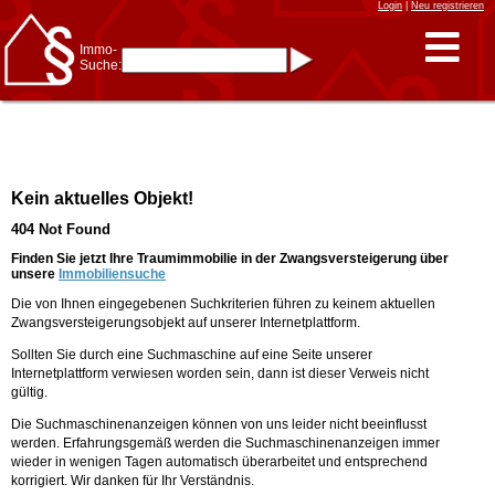
Login
|
Neu registrieren
Immo-
Suche:
Immo-Schnellsuche nach:
- KFZ-Kennzeichen
* Postleitzahl (1- bis 5-stellig)
* Ortsname
- Aktenzeichen
- UNIKA-ID
* Suche verfeinern durch
Kein aktuelles Objekt!
Kombinieren
z.B.:
15 Frankfurt
für
404 Not Found
Frankfurt/Oder
und
6 Frankfurt
für Frankfurt
am Main
Finden Sie jetzt Ihre Traumimmobilie in der Zwangsversteigerung über
unsere
Immobiliensuche
Immobiliensuche
Die von Ihnen eingegebenen Suchkriterien führen zu keinem aktuellen
nach Kreis
Zwangsversteigerungsobjekt auf unserer Internetplattform.
nach Amtsgericht
Sollten Sie durch eine Suchmaschine auf eine Seite unserer
Internetplattform verwiesen worden sein, dann ist dieser Verweis nicht
gültig.
Die Suchmaschinenanzeigen können von uns leider nicht beeinflusst
werden. Erfahrungsgemäß werden die Suchmaschinenanzeigen immer
wieder in wenigen Tagen automatisch überarbeitet und entsprechend
korrigiert. Wir danken für Ihr Verständnis.