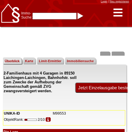
Login
|
Neu registrieren
Immo-
Suche:
Immo-Schnellsuche nach:
- KFZ-Kennzeichen
* Postleitzahl (1- bis 5-stellig)
* Ortsname
- Aktenzeichen
- UNIKA-ID
* Suche verfeinern durch
Kombinieren
z.B.:
15 Frankfurt
für
Frankfurt/Oder
Überblick
Karte
Limit-Ermittler
Immobiliensuche
und
6 Frankfurt
für Frankfurt
am Main
2-Familienhaus mit 4 Garagen in 89150
Immobiliensuche
Laichingen-Laichingen, Bahnhofstr. soll
nach Kreis
zum Zwecke der Aufhebung der
Gemeinschaft gemäß ZVG
nach Amtsgericht
zwangsversteigert werden.
UNIKA-ID
M99553
ObjektRank:
2/10