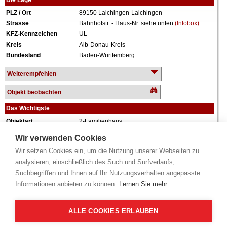
Die Lage
PLZ / Ort
89150 Laichingen-Laichingen
Strasse
Bahnhofstr. - Haus-Nr. siehe unten
(Infobox)
KFZ-Kennzeichen
UL
Kreis
Alb-Donau-Kreis
Bundesland
Baden-Württemberg
Weiterempfehlen
Objekt beobachten
Das Wichtigste
Objektart
2-Familienhaus
Verkehrswert
330.000 €
Wir verwenden Cookies
Wiederholungstermin
Nein
Wir setzen Cookies ein, um die Nutzung unserer Webseiten zu
Termin
siehe unten
(Infobox)
analysieren, einschließlich des Such und Surfverlaufs,
Baujahr
vor 1900
Suchbegriffen und Ihnen auf Ihr Nutzungsverhalten angepasste
Grundstück
659 m²
Informationen anbieten zu können.
Lernen Sie mehr
Nutzfläche
132 m²
Wohnfläche
207 m²
Weiteres
2 Geschosse, ausgebautes Dachgeschoss,
ALLE COOKIES ERLAUBEN
vollunterkellert, 4 Garagen,
renovierungsbedürftig,