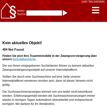
Login
|
Neu registrieren
Immo-
Suche:
Immo-Schnellsuche nach:
- KFZ-Kennzeichen
* Postleitzahl (1- bis 5-stellig)
* Ortsname
- Aktenzeichen
- UNIKA-ID
* Suche verfeinern durch
Kein aktuelles Objekt!
Kombinieren
z.B.:
15 Frankfurt
für
404 Not Found
Frankfurt/Oder
und
6 Frankfurt
für Frankfurt
am Main
Finden Sie jetzt Ihre Traumimmobilie in der Zwangsversteigerung über
unsere
Immobiliensuche
Immobiliensuche
Die von Ihnen eingegebenen Suchkriterien führen zu keinem aktuellen
nach Kreis
Zwangsversteigerungsobjekt auf unserer Internetplattform.
nach Amtsgericht
Sollten Sie durch eine Suchmaschine auf eine Seite unserer
Internetplattform verwiesen worden sein, dann ist dieser Verweis nicht
gültig.
Die Suchmaschinenanzeigen können von uns leider nicht beeinflusst
werden. Erfahrungsgemäß werden die Suchmaschinenanzeigen immer
wieder in wenigen Tagen automatisch überarbeitet und entsprechend
korrigiert. Wir danken für Ihr Verständnis.