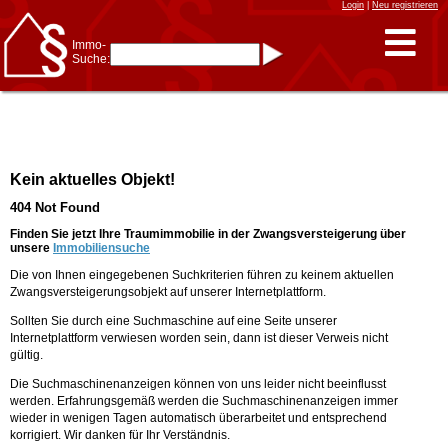
Login
|
Neu registrieren
Immo-
Suche:
Immo-Schnellsuche nach:
- KFZ-Kennzeichen
* Postleitzahl (1- bis 5-stellig)
* Ortsname
- Aktenzeichen
- UNIKA-ID
* Suche verfeinern durch
Kein aktuelles Objekt!
Kombinieren
z.B.:
15 Frankfurt
für
404 Not Found
Frankfurt/Oder
und
6 Frankfurt
für Frankfurt
am Main
Finden Sie jetzt Ihre Traumimmobilie in der Zwangsversteigerung über
unsere
Immobiliensuche
Immobiliensuche
Die von Ihnen eingegebenen Suchkriterien führen zu keinem aktuellen
nach Kreis
Zwangsversteigerungsobjekt auf unserer Internetplattform.
nach Amtsgericht
Sollten Sie durch eine Suchmaschine auf eine Seite unserer
Internetplattform verwiesen worden sein, dann ist dieser Verweis nicht
gültig.
Die Suchmaschinenanzeigen können von uns leider nicht beeinflusst
werden. Erfahrungsgemäß werden die Suchmaschinenanzeigen immer
wieder in wenigen Tagen automatisch überarbeitet und entsprechend
korrigiert. Wir danken für Ihr Verständnis.