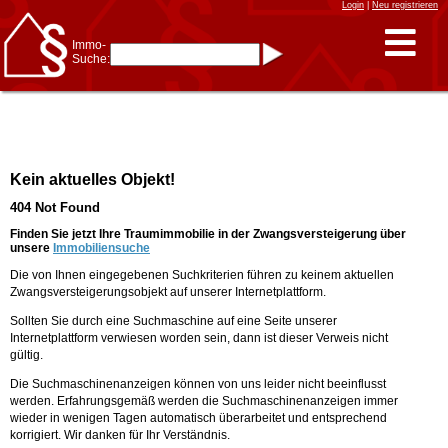
Login
|
Neu registrieren
Immo-
Suche:
Immo-Schnellsuche nach:
- KFZ-Kennzeichen
* Postleitzahl (1- bis 5-stellig)
* Ortsname
- Aktenzeichen
- UNIKA-ID
* Suche verfeinern durch
Kein aktuelles Objekt!
Kombinieren
z.B.:
15 Frankfurt
für
404 Not Found
Frankfurt/Oder
und
6 Frankfurt
für Frankfurt
am Main
Finden Sie jetzt Ihre Traumimmobilie in der Zwangsversteigerung über
unsere
Immobiliensuche
Immobiliensuche
Die von Ihnen eingegebenen Suchkriterien führen zu keinem aktuellen
nach Kreis
Zwangsversteigerungsobjekt auf unserer Internetplattform.
nach Amtsgericht
Sollten Sie durch eine Suchmaschine auf eine Seite unserer
Internetplattform verwiesen worden sein, dann ist dieser Verweis nicht
gültig.
Die Suchmaschinenanzeigen können von uns leider nicht beeinflusst
werden. Erfahrungsgemäß werden die Suchmaschinenanzeigen immer
wieder in wenigen Tagen automatisch überarbeitet und entsprechend
korrigiert. Wir danken für Ihr Verständnis.