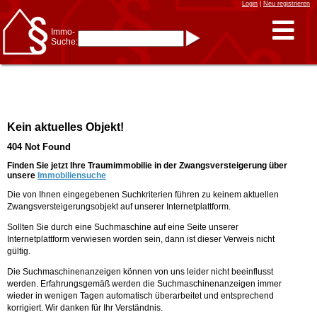
Login
|
Neu registrieren
Immo-
Suche:
Immo-Schnellsuche nach:
- KFZ-Kennzeichen
* Postleitzahl (1- bis 5-stellig)
* Ortsname
- Aktenzeichen
- UNIKA-ID
* Suche verfeinern durch
Kein aktuelles Objekt!
Kombinieren
z.B.:
15 Frankfurt
für
404 Not Found
Frankfurt/Oder
und
6 Frankfurt
für Frankfurt
am Main
Finden Sie jetzt Ihre Traumimmobilie in der Zwangsversteigerung über
unsere
Immobiliensuche
Immobiliensuche
Die von Ihnen eingegebenen Suchkriterien führen zu keinem aktuellen
nach Kreis
Zwangsversteigerungsobjekt auf unserer Internetplattform.
nach Amtsgericht
Sollten Sie durch eine Suchmaschine auf eine Seite unserer
Internetplattform verwiesen worden sein, dann ist dieser Verweis nicht
gültig.
Die Suchmaschinenanzeigen können von uns leider nicht beeinflusst
werden. Erfahrungsgemäß werden die Suchmaschinenanzeigen immer
wieder in wenigen Tagen automatisch überarbeitet und entsprechend
korrigiert. Wir danken für Ihr Verständnis.