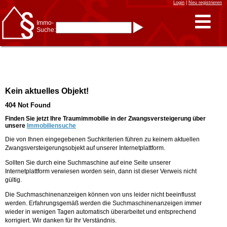
Login
|
Neu registrieren
Immo-
Suche:
Immo-Schnellsuche nach:
- KFZ-Kennzeichen
* Postleitzahl (1- bis 5-stellig)
* Ortsname
- Aktenzeichen
- UNIKA-ID
* Suche verfeinern durch
Kein aktuelles Objekt!
Kombinieren
z.B.:
15 Frankfurt
für
404 Not Found
Frankfurt/Oder
und
6 Frankfurt
für Frankfurt
am Main
Finden Sie jetzt Ihre Traumimmobilie in der Zwangsversteigerung über
unsere
Immobiliensuche
Immobiliensuche
Die von Ihnen eingegebenen Suchkriterien führen zu keinem aktuellen
nach Kreis
Zwangsversteigerungsobjekt auf unserer Internetplattform.
nach Amtsgericht
Sollten Sie durch eine Suchmaschine auf eine Seite unserer
Internetplattform verwiesen worden sein, dann ist dieser Verweis nicht
gültig.
Die Suchmaschinenanzeigen können von uns leider nicht beeinflusst
werden. Erfahrungsgemäß werden die Suchmaschinenanzeigen immer
wieder in wenigen Tagen automatisch überarbeitet und entsprechend
korrigiert. Wir danken für Ihr Verständnis.