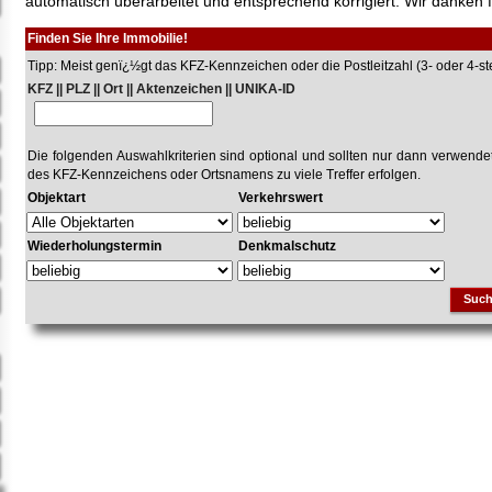
automatisch überarbeitet und entsprechend korrigiert. Wir danken f
Finden Sie Ihre Immobilie!
Tipp: Meist genï¿½gt das KFZ-Kennzeichen oder die Postleitzahl (3- oder 4-stel
KFZ || PLZ || Ort || Aktenzeichen || UNIKA-ID
Die folgenden Auswahlkriterien sind optional und sollten nur dann verwend
des KFZ-Kennzeichens oder Ortsnamens zu viele Treffer erfolgen.
Objektart
Verkehrswert
Wiederholungstermin
Denkmalschutz
Suc