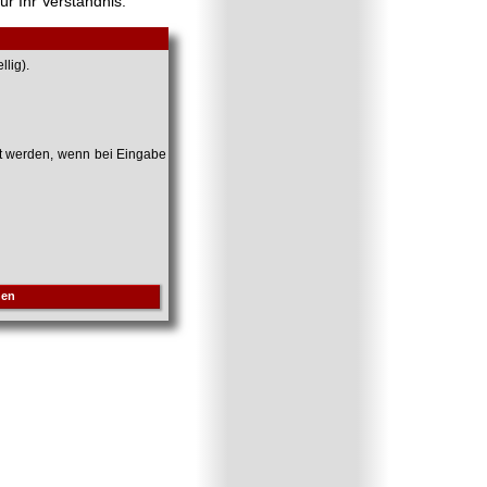
ür Ihr Verständnis.
lig).
et werden, wenn bei Eingabe
hen