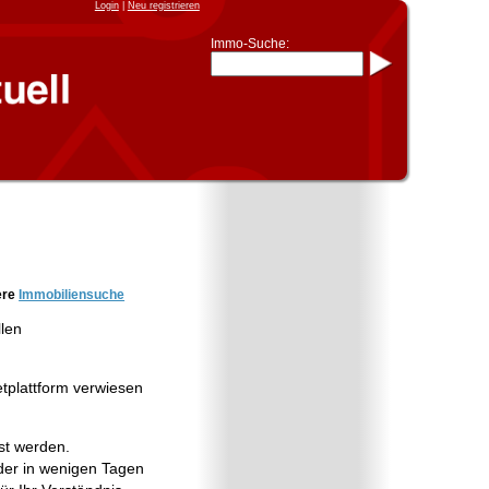
Login
|
Neu registrieren
Immo-Suche:
Immo-Schnellsuche nach:
- KFZ-Kennzeichen
* Postleitzahl (1- bis 5-stellig)
* Ortsname
- Aktenzeichen
- UNIKA-ID
* Suche verfeinern durch
Kombinieren
z.B.:
15 Frankfurt
für
Frankfurt/Oder
und
6 Frankfurt
für Frankfurt am
Main
Immobiliensuche
ere
Immobiliensuche
nach Kreis
llen
nach Amtsgericht
etplattform verwiesen
st werden.
er in wenigen Tagen