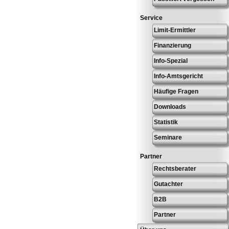
Service
Limit-Ermittler
Finanzierung
Info-Spezial
Info-Amtsgericht
Häufige Fragen
Downloads
Statistik
Seminare
Partner
Rechtsberater
Gutachter
B2B
Partner