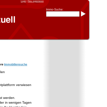
Login
|
Neu registrieren
Immo-Suche:
Immo-Schnellsuche nach:
- KFZ-Kennzeichen
* Postleitzahl (1- bis 5-stellig)
* Ortsname
- Aktenzeichen
- UNIKA-ID
* Suche verfeinern durch
Kombinieren
z.B.:
15 Frankfurt
für
Frankfurt/Oder
und
6 Frankfurt
für Frankfurt am
Main
Immobiliensuche
ere
Immobiliensuche
nach Kreis
llen
nach Amtsgericht
etplattform verwiesen
st werden.
er in wenigen Tagen