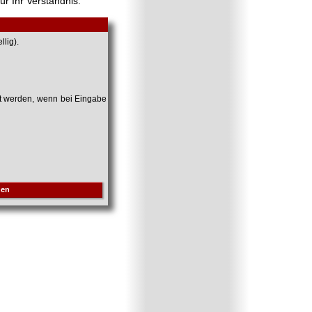
ür Ihr Verständnis.
lig).
et werden, wenn bei Eingabe
hen