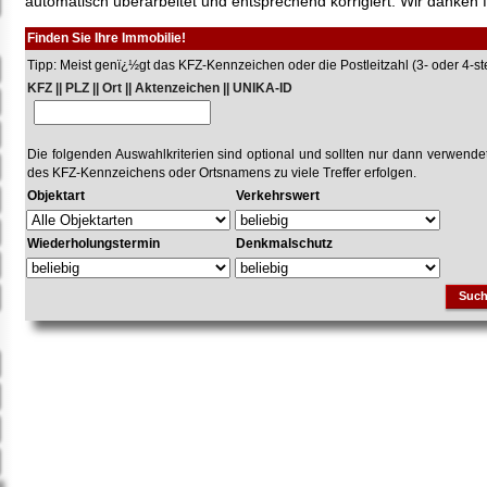
automatisch überarbeitet und entsprechend korrigiert. Wir danken f
Finden Sie Ihre Immobilie!
Tipp: Meist genï¿½gt das KFZ-Kennzeichen oder die Postleitzahl (3- oder 4-stel
KFZ || PLZ || Ort || Aktenzeichen || UNIKA-ID
Die folgenden Auswahlkriterien sind optional und sollten nur dann verwend
des KFZ-Kennzeichens oder Ortsnamens zu viele Treffer erfolgen.
Objektart
Verkehrswert
Wiederholungstermin
Denkmalschutz
Suc