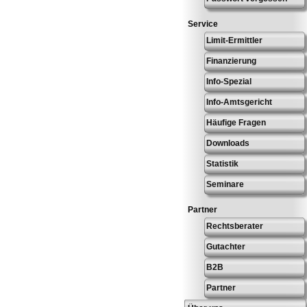
Service
Limit-Ermittler
Finanzierung
Info-Spezial
Info-Amtsgericht
Häufige Fragen
Downloads
Statistik
Seminare
Partner
Rechtsberater
Gutachter
B2B
Partner