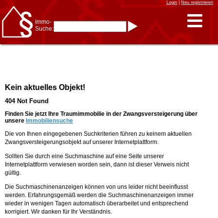
Login
|
Neu registrieren
Immo-
Suche:
Immo-Schnellsuche nach:
- KFZ-Kennzeichen
* Postleitzahl (1- bis 5-stellig)
* Ortsname
- Aktenzeichen
- UNIKA-ID
* Suche verfeinern durch
Kein aktuelles Objekt!
Kombinieren
z.B.:
15 Frankfurt
für
404 Not Found
Frankfurt/Oder
und
6 Frankfurt
für Frankfurt
am Main
Finden Sie jetzt Ihre Traumimmobilie in der Zwangsversteigerung über
unsere
Immobiliensuche
Immobiliensuche
Die von Ihnen eingegebenen Suchkriterien führen zu keinem aktuellen
nach Kreis
Zwangsversteigerungsobjekt auf unserer Internetplattform.
nach Amtsgericht
Sollten Sie durch eine Suchmaschine auf eine Seite unserer
Internetplattform verwiesen worden sein, dann ist dieser Verweis nicht
gültig.
Die Suchmaschinenanzeigen können von uns leider nicht beeinflusst
werden. Erfahrungsgemäß werden die Suchmaschinenanzeigen immer
wieder in wenigen Tagen automatisch überarbeitet und entsprechend
korrigiert. Wir danken für Ihr Verständnis.