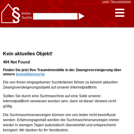
Login
|
Neu registrieren
Immo-
Suche:
Immo-Schnellsuche nach:
- KFZ-Kennzeichen
* Postleitzahl (1- bis 5-stellig)
* Ortsname
- Aktenzeichen
- UNIKA-ID
* Suche verfeinern durch
Kein aktuelles Objekt!
Kombinieren
z.B.:
15 Frankfurt
für
404 Not Found
Frankfurt/Oder
und
6 Frankfurt
für Frankfurt
am Main
Finden Sie jetzt Ihre Traumimmobilie in der Zwangsversteigerung über
unsere
Immobiliensuche
Immobiliensuche
Die von Ihnen eingegebenen Suchkriterien führen zu keinem aktuellen
nach Kreis
Zwangsversteigerungsobjekt auf unserer Internetplattform.
nach Amtsgericht
Sollten Sie durch eine Suchmaschine auf eine Seite unserer
Internetplattform verwiesen worden sein, dann ist dieser Verweis nicht
gültig.
Die Suchmaschinenanzeigen können von uns leider nicht beeinflusst
werden. Erfahrungsgemäß werden die Suchmaschinenanzeigen immer
wieder in wenigen Tagen automatisch überarbeitet und entsprechend
korrigiert. Wir danken für Ihr Verständnis.