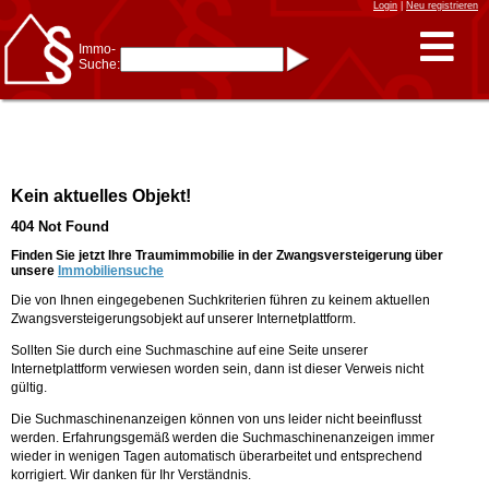
Login
|
Neu registrieren
Immo-
Suche:
Immo-Schnellsuche nach:
- KFZ-Kennzeichen
* Postleitzahl (1- bis 5-stellig)
* Ortsname
- Aktenzeichen
- UNIKA-ID
* Suche verfeinern durch
Kein aktuelles Objekt!
Kombinieren
z.B.:
15 Frankfurt
für
404 Not Found
Frankfurt/Oder
und
6 Frankfurt
für Frankfurt
am Main
Finden Sie jetzt Ihre Traumimmobilie in der Zwangsversteigerung über
unsere
Immobiliensuche
Immobiliensuche
Die von Ihnen eingegebenen Suchkriterien führen zu keinem aktuellen
nach Kreis
Zwangsversteigerungsobjekt auf unserer Internetplattform.
nach Amtsgericht
Sollten Sie durch eine Suchmaschine auf eine Seite unserer
Internetplattform verwiesen worden sein, dann ist dieser Verweis nicht
gültig.
Die Suchmaschinenanzeigen können von uns leider nicht beeinflusst
werden. Erfahrungsgemäß werden die Suchmaschinenanzeigen immer
wieder in wenigen Tagen automatisch überarbeitet und entsprechend
korrigiert. Wir danken für Ihr Verständnis.