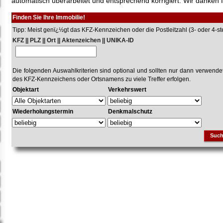
automatisch überarbeitet und entsprechend korrigiert. Wir danken f
Finden Sie Ihre Immobilie!
Tipp: Meist genï¿½gt das KFZ-Kennzeichen oder die Postleitzahl (3- oder 4-stel
KFZ || PLZ || Ort || Aktenzeichen || UNIKA-ID
Die folgenden Auswahlkriterien sind optional und sollten nur dann verwend
des KFZ-Kennzeichens oder Ortsnamens zu viele Treffer erfolgen.
Objektart
Verkehrswert
Wiederholungstermin
Denkmalschutz
Suc