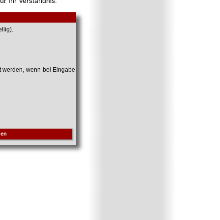
ür Ihr Verständnis.
lig).
et werden, wenn bei Eingabe
hen