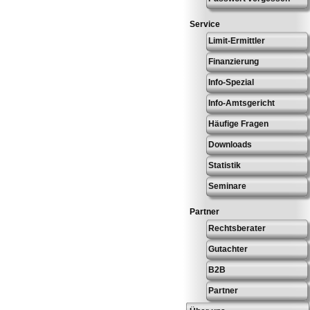
Service
Limit-Ermittler
Finanzierung
Info-Spezial
Info-Amtsgericht
Häufige Fragen
Downloads
Statistik
Seminare
Partner
Rechtsberater
Gutachter
B2B
Partner