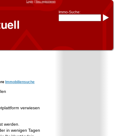
Login
|
Neu registrieren
Immo-Suche:
Immo-Schnellsuche nach:
- KFZ-Kennzeichen
* Postleitzahl (1- bis 5-stellig)
* Ortsname
- Aktenzeichen
- UNIKA-ID
* Suche verfeinern durch
Kombinieren
z.B.:
15 Frankfurt
für
Frankfurt/Oder
und
6 Frankfurt
für Frankfurt am
Main
Immobiliensuche
ere
Immobiliensuche
nach Kreis
llen
nach Amtsgericht
etplattform verwiesen
st werden.
er in wenigen Tagen