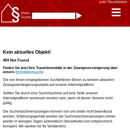
Login
|
Neu registrieren
Immo-
Suche:
Immo-Schnellsuche nach:
- KFZ-Kennzeichen
* Postleitzahl (1- bis 5-stellig)
* Ortsname
- Aktenzeichen
- UNIKA-ID
* Suche verfeinern durch
Kein aktuelles Objekt!
Kombinieren
z.B.:
15 Frankfurt
für
404 Not Found
Frankfurt/Oder
und
6 Frankfurt
für Frankfurt
am Main
Finden Sie jetzt Ihre Traumimmobilie in der Zwangsversteigerung über
unsere
Immobiliensuche
Immobiliensuche
Die von Ihnen eingegebenen Suchkriterien führen zu keinem aktuellen
nach Kreis
Zwangsversteigerungsobjekt auf unserer Internetplattform.
nach Amtsgericht
Sollten Sie durch eine Suchmaschine auf eine Seite unserer
Internetplattform verwiesen worden sein, dann ist dieser Verweis nicht
gültig.
Die Suchmaschinenanzeigen können von uns leider nicht beeinflusst
werden. Erfahrungsgemäß werden die Suchmaschinenanzeigen immer
wieder in wenigen Tagen automatisch überarbeitet und entsprechend
korrigiert. Wir danken für Ihr Verständnis.