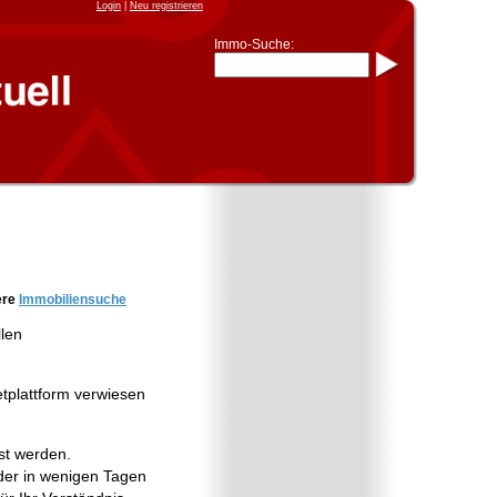
Login
|
Neu registrieren
Immo-Suche:
Immo-Schnellsuche nach:
- KFZ-Kennzeichen
* Postleitzahl (1- bis 5-stellig)
* Ortsname
- Aktenzeichen
- UNIKA-ID
* Suche verfeinern durch
Kombinieren
z.B.:
15 Frankfurt
für
Frankfurt/Oder
und
6 Frankfurt
für Frankfurt am
Main
Immobiliensuche
ere
Immobiliensuche
nach Kreis
llen
nach Amtsgericht
etplattform verwiesen
st werden.
er in wenigen Tagen