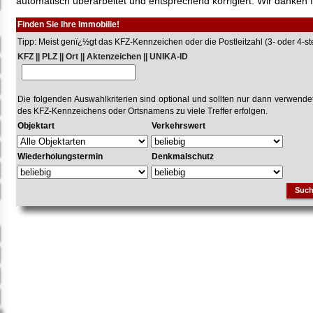
automatisch überarbeitet und entsprechend korrigiert. Wir danken f
Finden Sie Ihre Immobilie!
Tipp: Meist genï¿½gt das KFZ-Kennzeichen oder die Postleitzahl (3- oder 4-stel
KFZ || PLZ || Ort || Aktenzeichen || UNIKA-ID
Die folgenden Auswahlkriterien sind optional und sollten nur dann verwend
des KFZ-Kennzeichens oder Ortsnamens zu viele Treffer erfolgen.
Objektart
Verkehrswert
Wiederholungstermin
Denkmalschutz
Suc