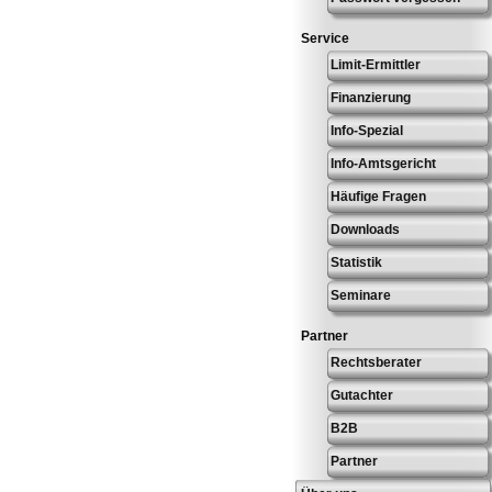
Service
Limit-Ermittler
Finanzierung
Info-Spezial
Info-Amtsgericht
Häufige Fragen
Downloads
Statistik
Seminare
Partner
Rechtsberater
Gutachter
B2B
Partner