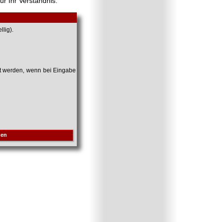
ür Ihr Verständnis.
lig).
et werden, wenn bei Eingabe
hen