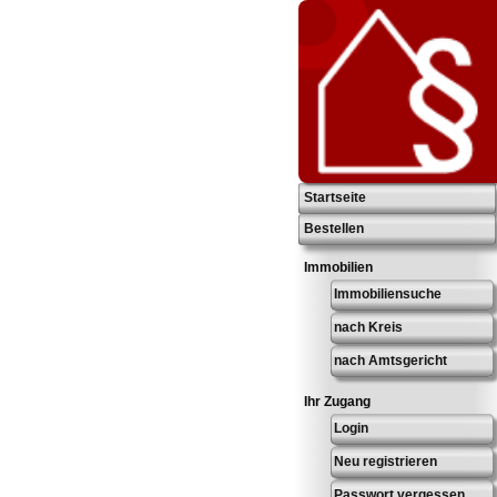
Startseite
Bestellen
Immobilien
Immobiliensuche
nach Kreis
nach Amtsgericht
Ihr Zugang
Login
Neu registrieren
Passwort vergessen