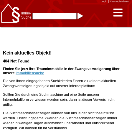
Login
|
Neu registrieren
Immo-
Suche:
Immo-Schnellsuche nach:
- KFZ-Kennzeichen
* Postleitzahl (1- bis 5-stellig)
* Ortsname
- Aktenzeichen
- UNIKA-ID
* Suche verfeinern durch
Kein aktuelles Objekt!
Kombinieren
z.B.:
15 Frankfurt
für
404 Not Found
Frankfurt/Oder
und
6 Frankfurt
für Frankfurt
am Main
Finden Sie jetzt Ihre Traumimmobilie in der Zwangsversteigerung über
unsere
Immobiliensuche
Immobiliensuche
Die von Ihnen eingegebenen Suchkriterien führen zu keinem aktuellen
nach Kreis
Zwangsversteigerungsobjekt auf unserer Internetplattform.
nach Amtsgericht
Sollten Sie durch eine Suchmaschine auf eine Seite unserer
Internetplattform verwiesen worden sein, dann ist dieser Verweis nicht
gültig.
Die Suchmaschinenanzeigen können von uns leider nicht beeinflusst
werden. Erfahrungsgemäß werden die Suchmaschinenanzeigen immer
wieder in wenigen Tagen automatisch überarbeitet und entsprechend
korrigiert. Wir danken für Ihr Verständnis.