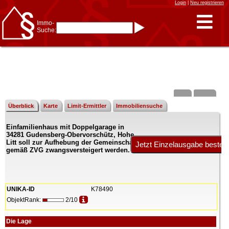
Login
|
Neu registrieren
Immo-
Suche:
Immo-Schnellsuche nach:
- KFZ-Kennzeichen
* Postleitzahl (1- bis 5-stellig)
* Ortsname
- Aktenzeichen
- UNIKA-ID
* Suche verfeinern durch
Kombinieren
z.B.:
15 Frankfurt
für
Frankfurt/Oder
Überblick
Karte
Limit-Ermittler
Immobiliensuche
und
6 Frankfurt
für Frankfurt
am Main
Einfamilienhaus mit Doppelgarage in
Immobiliensuche
34281 Gudensberg-Obervorschütz, Hohe
nach Kreis
Litt soll zur Aufhebung der Gemeinschaft
gemäß ZVG zwangsversteigert werden.
nach Amtsgericht
UNIKA-ID
K78490
ObjektRank:
2/10
Die Lage