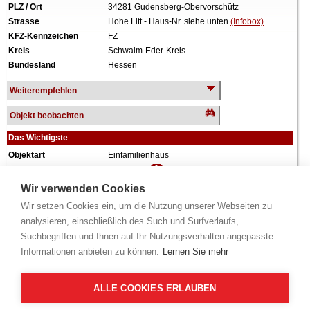
PLZ / Ort
34281 Gudensberg-Obervorschütz
Strasse
Hohe Litt - Haus-Nr. siehe unten
(Infobox)
KFZ-Kennzeichen
FZ
Kreis
Schwalm-Eder-Kreis
Bundesland
Hessen
Weiterempfehlen
Objekt beobachten
Das Wichtigste
Objektart
Einfamilienhaus
Verkehrswert
192.920 €
Wiederholungstermin
Nein
Wir verwenden Cookies
Termin
siehe unten
(Infobox)
Wir setzen Cookies ein, um die Nutzung unserer Webseiten zu
Baujahr
ca. 1949
analysieren, einschließlich des Such und Surfverlaufs,
Grundstück
5.552 m²
Suchbegriffen und Ihnen auf Ihr Nutzungsverhalten angepasste
Wohnfläche
202 m²
Informationen anbieten zu können.
Lernen Sie mehr
Weiteres
2 Geschosse, Doppelgarage, zum Zeitpunkt der
Wertermittlung leerstehend, sowie Ackerland.
ALLE COOKIES ERLAUBEN
Alle Angaben ohne Gewähr.