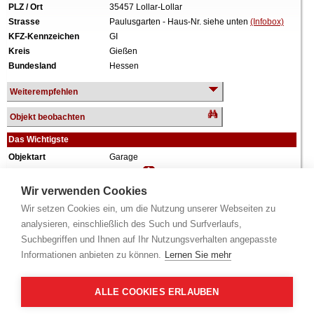
PLZ / Ort
35457 Lollar-Lollar
Strasse
Paulusgarten - Haus-Nr. siehe unten
(Infobox)
KFZ-Kennzeichen
GI
Kreis
Gießen
Bundesland
Hessen
Weiterempfehlen
Objekt beobachten
Das Wichtigste
Objektart
Garage
Verkehrswert
7.900 €
Wiederholungstermin
Nein
Wir verwenden Cookies
Termin
siehe unten
(Infobox)
Wir setzen Cookies ein, um die Nutzung unserer Webseiten zu
Grundstück
2.779 m²
analysieren, einschließlich des Such und Surfverlaufs,
Weiteres
Anteil: 99/10.000 = 0,99%, Aufteilungsplan Nr.
Suchbegriffen und Ihnen auf Ihr Nutzungsverhalten angepasste
38, PKW-Stellplatz in einer Tiefagarage.
Informationen anbieten zu können.
Lernen Sie mehr
Alle Angaben ohne Gewähr.
ALLE COOKIES ERLAUBEN