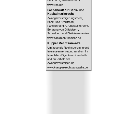
Bankrecht, Insolvenzrecht
www.kpa.biz
Fachanwalt für Bank- und
Fachanwalt für Bank- und
Kapitalmarktrecht
Kapitalmarktrecht
Zwangsversteigerungsrecht,
Bank- und Kreditrecht,
Familienrecht, Grundstücksrecht,
Beratung von Gläubigern,
Schuldnern und Bietinteressenten
www.bankrecht-koblenz.de
Küpper Rechtsanwälte
Küpper Rechtsanwälte
Umfassende Rechtsberatung und
Interessenvertretung rund um Ihr
Immobilien-Eigentum - innerhalb
und außerhalb der
Zwangsversteigerung
www.kuepper-rechtsanwaelte.de