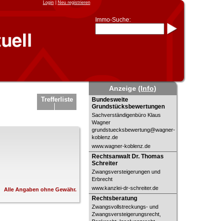
Login
|
Neu registrieren
Immo-Suche:
Immo-Schnellsuche nach:
- KFZ-Kennzeichen
* Postleitzahl (1- bis 5-stellig)
* Ortsname
- Aktenzeichen
- UNIKA-ID
* Suche verfeinern durch
Anzeige
(Info)
Kombinieren
z.B.:
15 Frankfurt
für
Bundesweite
Trefferliste
Bundesweite
Frankfurt/Oder
Grundstücksbewertungen
Grundstücksbewertungen
und
6 Frankfurt
für Frankfurt am
Main
Sachverständigenbüro Klaus
Wagner
Immobiliensuche
grundstuecksbewertung@wagner-
nach Kreis
koblenz.de
www.wagner-koblenz.de
nach Amtsgericht
Rechtsanwalt Dr. Thomas Schreiter
Rechtsanwalt Dr. Thomas
Schreiter
Zwangsversteigerungen und
Erbrecht
www.kanzlei-dr-schreiter.de
Alle Angaben ohne Gewähr.
Rechtsberatung
Rechtsberatung
Zwangsvollstreckungs- und
Zwangsversteigerungsrecht,