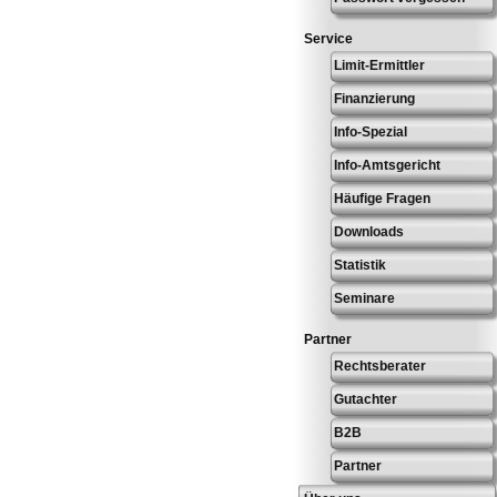
Service
Limit-Ermittler
Finanzierung
Info-Spezial
Info-Amtsgericht
Häufige Fragen
Downloads
Statistik
Seminare
Partner
Rechtsberater
Gutachter
B2B
Partner