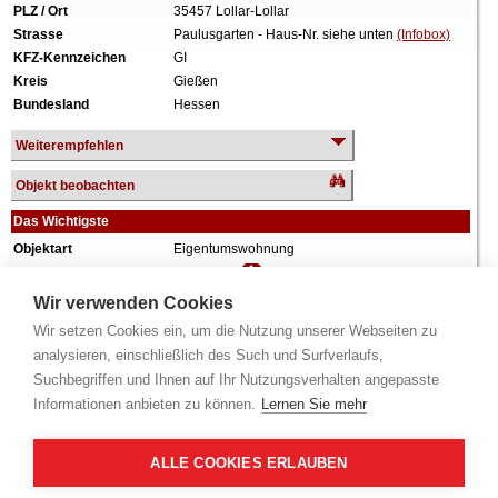
PLZ / Ort
35457 Lollar-Lollar
Strasse
Paulusgarten - Haus-Nr. siehe unten
(Infobox)
KFZ-Kennzeichen
GI
Kreis
Gießen
Bundesland
Hessen
Weiterempfehlen
Objekt beobachten
Das Wichtigste
Objektart
Eigentumswohnung
Verkehrswert
143.000 €
Wiederholungstermin
Nein
Wir verwenden Cookies
Termin
siehe unten
(Infobox)
Wir setzen Cookies ein, um die Nutzung unserer Webseiten zu
Baujahr
ca. 1985
analysieren, einschließlich des Such und Surfverlaufs,
Grundstück
1.195 m²
Suchbegriffen und Ihnen auf Ihr Nutzungsverhalten angepasste
Wohnfläche
92 m²
Informationen anbieten zu können.
Lernen Sie mehr
Zimmer
3 Zimmer
Weiteres
Anteil: 625/10.000 = 6,25%, Aufteilungsplan Nr.
1, Küche, Diele, Bad, Balkon, Keller, zum
ALLE COOKIES ERLAUBEN
Wertermittlungsstichtag vermietet.