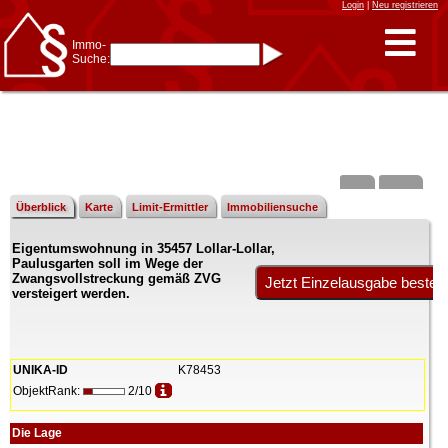
Login
|
Neu registrieren
Immo-
Suche:
Immo-Schnellsuche nach:
- KFZ-Kennzeichen
* Postleitzahl (1- bis 5-stellig)
* Ortsname
- Aktenzeichen
- UNIKA-ID
* Suche verfeinern durch
Kombinieren
z.B.:
15 Frankfurt
für
Frankfurt/Oder
Überblick
Karte
Limit-Ermittler
Immobiliensuche
und
6 Frankfurt
für Frankfurt
am Main
Eigentumswohnung in 35457 Lollar-Lollar,
Immobiliensuche
Paulusgarten soll im Wege der
nach Kreis
Zwangsvollstreckung gemäß ZVG
versteigert werden.
nach Amtsgericht
UNIKA-ID
K78453
ObjektRank:
2/10
Die Lage