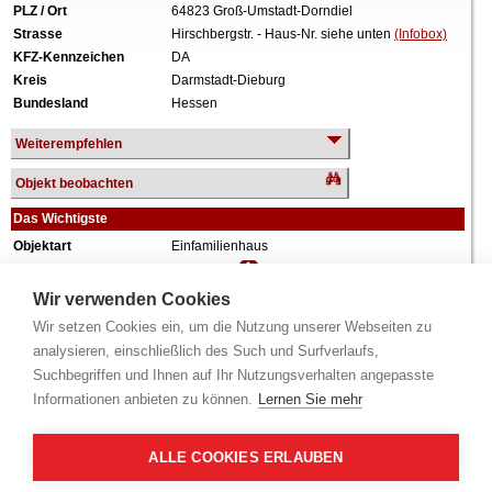
PLZ / Ort
64823 Groß-Umstadt-Dorndiel
Strasse
Hirschbergstr. - Haus-Nr. siehe unten
(Infobox)
KFZ-Kennzeichen
DA
Kreis
Darmstadt-Dieburg
Bundesland
Hessen
Weiterempfehlen
Objekt beobachten
Das Wichtigste
Objektart
Einfamilienhaus
Verkehrswert
225.000 €
Wiederholungstermin
Nein
Wir verwenden Cookies
Termin
siehe unten
(Infobox)
Wir setzen Cookies ein, um die Nutzung unserer Webseiten zu
Besonderheit
Denkmalschutz
analysieren, einschließlich des Such und Surfverlaufs,
Baujahr
ca. 1809
Suchbegriffen und Ihnen auf Ihr Nutzungsverhalten angepasste
Grundstück
633 m²
Informationen anbieten zu können.
Lernen Sie mehr
Wohnfläche
135 m²
Weiteres
2 Geschosse, Keller, Carport, zum Zeitpunkt der
Wertermittlung eigen genutzt.
ALLE COOKIES ERLAUBEN
Alle Angaben ohne Gewähr.