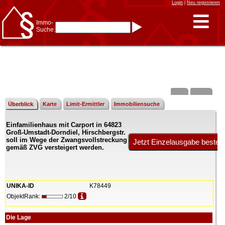
Login
|
Neu registrieren
Immo-
Suche:
Immo-Schnellsuche nach:
- KFZ-Kennzeichen
* Postleitzahl (1- bis 5-stellig)
* Ortsname
- Aktenzeichen
- UNIKA-ID
* Suche verfeinern durch
Kombinieren
z.B.:
15 Frankfurt
für
Frankfurt/Oder
Überblick
Karte
Limit-Ermittler
Immobiliensuche
und
6 Frankfurt
für Frankfurt
am Main
Einfamilienhaus mit Carport in 64823
Immobiliensuche
Groß-Umstadt-Dorndiel, Hirschbergstr.
nach Kreis
soll im Wege der Zwangsvollstreckung
gemäß ZVG versteigert werden.
nach Amtsgericht
UNIKA-ID
K78449
ObjektRank:
2/10
Die Lage