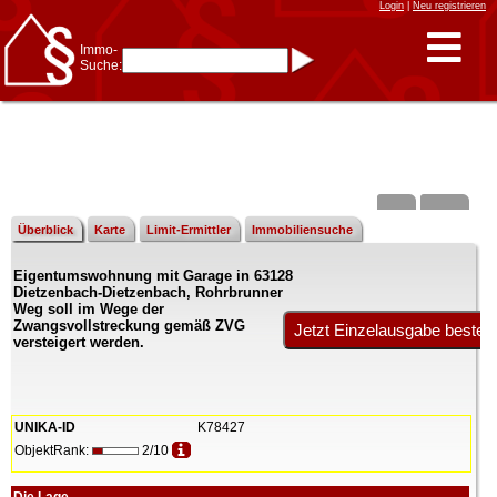
Login
|
Neu registrieren
Immo-
Suche:
Immo-Schnellsuche nach:
- KFZ-Kennzeichen
* Postleitzahl (1- bis 5-stellig)
* Ortsname
- Aktenzeichen
- UNIKA-ID
* Suche verfeinern durch
Kombinieren
z.B.:
15 Frankfurt
für
Frankfurt/Oder
Überblick
Karte
Limit-Ermittler
Immobiliensuche
und
6 Frankfurt
für Frankfurt
am Main
Eigentumswohnung mit Garage in 63128
Immobiliensuche
Dietzenbach-Dietzenbach, Rohrbrunner
nach Kreis
Weg soll im Wege der
Zwangsvollstreckung gemäß ZVG
nach Amtsgericht
versteigert werden.
UNIKA-ID
K78427
ObjektRank:
2/10