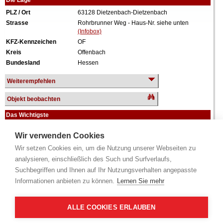
Die Lage
PLZ / Ort
63128 Dietzenbach-Dietzenbach
Strasse
Rohrbrunner Weg - Haus-Nr. siehe unten
(Infobox)
KFZ-Kennzeichen
OF
Kreis
Offenbach
Bundesland
Hessen
Weiterempfehlen
Objekt beobachten
Das Wichtigste
Objektart
Eigentumswohnung
Wir verwenden Cookies
Verkehrswert
84.600 €
Wir setzen Cookies ein, um die Nutzung unserer Webseiten zu
Wiederholungstermin
Nein
analysieren, einschließlich des Such und Surfverlaufs,
Termin
siehe unten
(Infobox)
Baujahr
ca. 1972
Suchbegriffen und Ihnen auf Ihr Nutzungsverhalten angepasste
Grundstück
55.430 m²
Informationen anbieten zu können.
Lernen Sie mehr
Wohnfläche
72 m²
Zimmer
3 Zimmer
ALLE COOKIES ERLAUBEN
Weiteres
Anteil: 113/100.000 = 0,11%, Aufteilungsplan Nr.
422, 6. Obergeschoss, Küche, Diele, Bad,