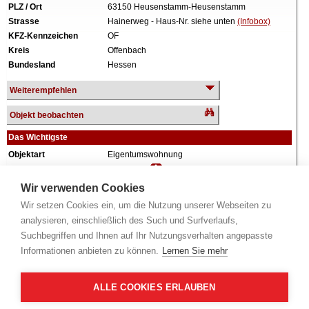
PLZ / Ort
63150 Heusenstamm-Heusenstamm
Strasse
Hainerweg - Haus-Nr. siehe unten
(Infobox)
KFZ-Kennzeichen
OF
Kreis
Offenbach
Bundesland
Hessen
Weiterempfehlen
Objekt beobachten
Das Wichtigste
Objektart
Eigentumswohnung
Verkehrswert
235.000 €
Wiederholungstermin
Nein
Wir verwenden Cookies
Termin
siehe unten
(Infobox)
Wir setzen Cookies ein, um die Nutzung unserer Webseiten zu
Baujahr
ca. 1967
analysieren, einschließlich des Such und Surfverlaufs,
Grundstück
4.467 m²
Suchbegriffen und Ihnen auf Ihr Nutzungsverhalten angepasste
Wohnfläche
72 m²
Informationen anbieten zu können.
Lernen Sie mehr
Zimmer
2 Zimmer
Weiteres
Anteil: 1.930/100.000 = 1,93%, Aufteilungsplan
Nr. 51, 4. Obergeschoss, Küche, Diele, Bad,
ALLE COOKIES ERLAUBEN
separates WC, Balkon, Keller, ca. 1994
überwiegend modernisiert, zum Zeitpunkt der