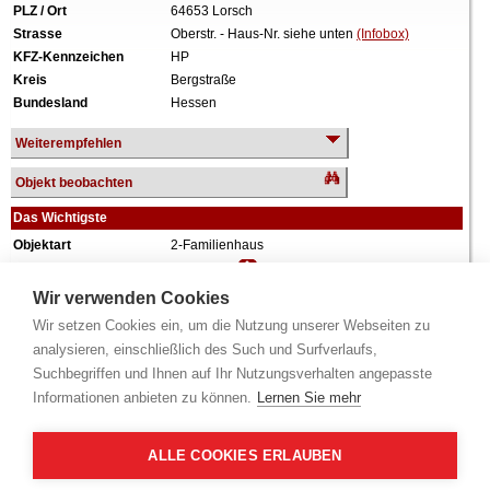
PLZ / Ort
64653 Lorsch
Strasse
Oberstr. - Haus-Nr. siehe unten
(Infobox)
KFZ-Kennzeichen
HP
Kreis
Bergstraße
Bundesland
Hessen
Weiterempfehlen
Objekt beobachten
Das Wichtigste
Objektart
2-Familienhaus
Verkehrswert
565.000 €
Wiederholungstermin
Nein
Wir verwenden Cookies
Termin
siehe unten
(Infobox)
Wir setzen Cookies ein, um die Nutzung unserer Webseiten zu
Baujahr
ca. 1962
analysieren, einschließlich des Such und Surfverlaufs,
Grundstück
612 m²
Suchbegriffen und Ihnen auf Ihr Nutzungsverhalten angepasste
Wohnfläche
200 m²
Informationen anbieten zu können.
Lernen Sie mehr
Weiteres
2 Geschosse, vollunterkellert, 2 Garagen, zum
Zeitpunkt der Wertermittlung teilweise
eigengenutzt und leerstehend.
ALLE COOKIES ERLAUBEN
Alle Angaben ohne Gewähr.