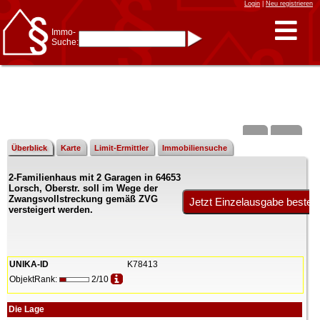
Login
|
Neu registrieren
Immo-
Suche:
Immo-Schnellsuche nach:
- KFZ-Kennzeichen
* Postleitzahl (1- bis 5-stellig)
* Ortsname
- Aktenzeichen
- UNIKA-ID
* Suche verfeinern durch
Kombinieren
z.B.:
15 Frankfurt
für
Frankfurt/Oder
Überblick
Karte
Limit-Ermittler
Immobiliensuche
und
6 Frankfurt
für Frankfurt
am Main
2-Familienhaus mit 2 Garagen in 64653
Immobiliensuche
Lorsch, Oberstr. soll im Wege der
nach Kreis
Zwangsvollstreckung gemäß ZVG
versteigert werden.
nach Amtsgericht
UNIKA-ID
K78413
ObjektRank:
2/10
Die Lage