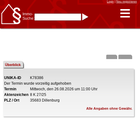
Login
|
Neu registrieren
Immo-
Suche:
Immo-Schnellsuche nach:
- KFZ-Kennzeichen
* Postleitzahl (1- bis 5-stellig)
* Ortsname
- Aktenzeichen
- UNIKA-ID
* Suche verfeinern durch
Kombinieren
z.B.:
15 Frankfurt
für
Frankfurt/Oder
Überblick
und
6 Frankfurt
für Frankfurt
am Main
UNIKA-ID
K78386
Immobiliensuche
Der Termin wurde vorzeitig aufgehoben
nach Kreis
Termin
Mittwoch, den 26.08.2026 um 11:00 Uhr
nach Amtsgericht
Aktenzeichen
8 K 27/25
PLZ / Ort
35683 Dillenburg
Alle Angaben ohne Gewähr.