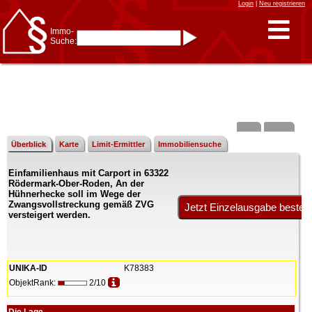
Login
|
Neu registrieren
Immo-
Suche:
Immo-Schnellsuche nach:
- KFZ-Kennzeichen
* Postleitzahl (1- bis 5-stellig)
* Ortsname
- Aktenzeichen
- UNIKA-ID
* Suche verfeinern durch
Kombinieren
z.B.:
15 Frankfurt
für
Frankfurt/Oder
Überblick
Karte
Limit-Ermittler
Immobiliensuche
und
6 Frankfurt
für Frankfurt
am Main
Einfamilienhaus mit Carport in 63322
Immobiliensuche
Rödermark-Ober-Roden, An der
nach Kreis
Hühnerhecke soll im Wege der
Zwangsvollstreckung gemäß ZVG
nach Amtsgericht
versteigert werden.
UNIKA-ID
K78383
ObjektRank:
2/10