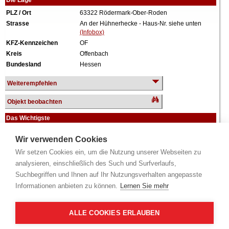
Die Lage
PLZ / Ort
63322 Rödermark-Ober-Roden
Strasse
An der Hühnerhecke - Haus-Nr. siehe unten
(Infobox)
KFZ-Kennzeichen
OF
Kreis
Offenbach
Bundesland
Hessen
Weiterempfehlen
Objekt beobachten
Das Wichtigste
Objektart
Einfamilienhaus
Wir verwenden Cookies
Verkehrswert
447.000 €
Wir setzen Cookies ein, um die Nutzung unserer Webseiten zu
Wiederholungstermin
Nein
analysieren, einschließlich des Such und Surfverlaufs,
Termin
siehe unten
(Infobox)
Baujahr
ca. 2012
Suchbegriffen und Ihnen auf Ihr Nutzungsverhalten angepasste
Grundstück
400 m²
Informationen anbieten zu können.
Lernen Sie mehr
Wohnfläche
100 m²
Weiteres
1 Geschoss, Terrasse, vollunterkellert, Carport.
ALLE COOKIES ERLAUBEN
Alle Angaben ohne Gewähr.