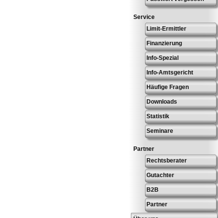
Service
Limit-Ermittler
Finanzierung
Info-Spezial
Info-Amtsgericht
Häufige Fragen
Downloads
Statistik
Seminare
Partner
Rechtsberater
Gutachter
B2B
Partner