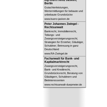
Ing.-Büro Heinz Jasken,
Berlin
Gutachterleistungen,
Wertermittlungen für bebaute und
unbebaute Grundstücke
www.buero-jasken.de
Peter Johannes Zwingel -
Peter Johannes Zwingel -
Rechtsanwalt
Rechtsanwalt
Bankrecht, Immobilienrecht,
Teilungs- und
Zwangsversteigerungsrecht;
Strategien für Ersteher, Gläubiger,
Schuldner; Betreuung in ganz
Deutschland
www.RA-Zwingel.de
Fachanwalt für Bank- und
Fachanwalt für Bank- und
Kapitalmarktrecht
Kapitalmarktrecht
Zwangsversteigerungsrecht,
Bank- und Kreditrecht,
Grundstücksrecht, Beratung von
Gläubigern, Schuldnern und
Bietinteressenten
www.rechtsanwalt-duepmeier.de