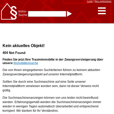
Login
|
Neu registrieren
Immo-
Suche:
Immo-Schnellsuche nach:
- KFZ-Kennzeichen
* Postleitzahl (1- bis 5-stellig)
* Ortsname
- Aktenzeichen
- UNIKA-ID
* Suche verfeinern durch
Kein aktuelles Objekt!
Kombinieren
z.B.:
15 Frankfurt
für
404 Not Found
Frankfurt/Oder
und
6 Frankfurt
für Frankfurt
am Main
Finden Sie jetzt Ihre Traumimmobilie in der Zwangsversteigerung über
unsere
Immobiliensuche
Immobiliensuche
Die von Ihnen eingegebenen Suchkriterien führen zu keinem aktuellen
nach Kreis
Zwangsversteigerungsobjekt auf unserer Internetplattform.
nach Amtsgericht
Sollten Sie durch eine Suchmaschine auf eine Seite unserer
Internetplattform verwiesen worden sein, dann ist dieser Verweis nicht
gültig.
Die Suchmaschinenanzeigen können von uns leider nicht beeinflusst
werden. Erfahrungsgemäß werden die Suchmaschinenanzeigen immer
wieder in wenigen Tagen automatisch überarbeitet und entsprechend
korrigiert. Wir danken für Ihr Verständnis.