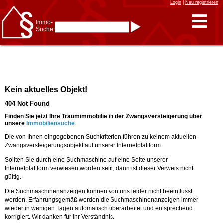
Login
|
Neu registrieren
Immo-
Suche:
Immo-Schnellsuche nach:
- KFZ-Kennzeichen
* Postleitzahl (1- bis 5-stellig)
* Ortsname
- Aktenzeichen
- UNIKA-ID
* Suche verfeinern durch
Kein aktuelles Objekt!
Kombinieren
z.B.:
15 Frankfurt
für
404 Not Found
Frankfurt/Oder
und
6 Frankfurt
für Frankfurt
am Main
Finden Sie jetzt Ihre Traumimmobilie in der Zwangsversteigerung über
unsere
Immobiliensuche
Immobiliensuche
Die von Ihnen eingegebenen Suchkriterien führen zu keinem aktuellen
nach Kreis
Zwangsversteigerungsobjekt auf unserer Internetplattform.
nach Amtsgericht
Sollten Sie durch eine Suchmaschine auf eine Seite unserer
Internetplattform verwiesen worden sein, dann ist dieser Verweis nicht
gültig.
Die Suchmaschinenanzeigen können von uns leider nicht beeinflusst
werden. Erfahrungsgemäß werden die Suchmaschinenanzeigen immer
wieder in wenigen Tagen automatisch überarbeitet und entsprechend
korrigiert. Wir danken für Ihr Verständnis.