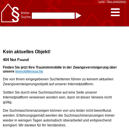
Login
|
Neu registrieren
Immo-
Suche:
Immo-Schnellsuche nach:
- KFZ-Kennzeichen
* Postleitzahl (1- bis 5-stellig)
* Ortsname
- Aktenzeichen
- UNIKA-ID
* Suche verfeinern durch
Kein aktuelles Objekt!
Kombinieren
z.B.:
15 Frankfurt
für
404 Not Found
Frankfurt/Oder
und
6 Frankfurt
für Frankfurt
am Main
Finden Sie jetzt Ihre Traumimmobilie in der Zwangsversteigerung über
unsere
Immobiliensuche
Immobiliensuche
Die von Ihnen eingegebenen Suchkriterien führen zu keinem aktuellen
nach Kreis
Zwangsversteigerungsobjekt auf unserer Internetplattform.
nach Amtsgericht
Sollten Sie durch eine Suchmaschine auf eine Seite unserer
Internetplattform verwiesen worden sein, dann ist dieser Verweis nicht
gültig.
Die Suchmaschinenanzeigen können von uns leider nicht beeinflusst
werden. Erfahrungsgemäß werden die Suchmaschinenanzeigen immer
wieder in wenigen Tagen automatisch überarbeitet und entsprechend
korrigiert. Wir danken für Ihr Verständnis.